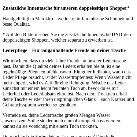
Zusätzliche Innentasche für unseren doppelseitigen Shopper*
Handgefertigt in Marokko – exklusiv für himmlische Schönheit und
beste Qualität.
* Auf den Bildern sehen Sie die zusätzliche Innentasche
UND
den
doppelseitigen Shoppen, welcher separat zu erwerben ist.
Lederpflege – Für langanhaltende Freude an deiner Tasche
Wir möchten, dass du viele Jahre Freude an unserer Ledertasche
hast. Damit die Qualität deines Leders erhalten bleibt, ist eine
regelmäßige Pflege empfehlenswert. Ein guter Indikator, wann das
Leder Pflege braucht, ist der Wassertropfentest: Wenn Wasser nicht
mehr abperlt, wird es Zeit für eine Reinigung. Wische das Leder
zunächst mit einem leicht feuchten Tuch ab, bevor du es mit
Lederfett oder Lederbalsam einreibst. Nach dem Trocknen erhält
deine Tasche wieder ihren ursprünglichen Glanz – auch Kratzer und
Gebrauchsspuren werden so gemildert.
Vermeide es, deine Ledertasche großen Mengen Wasser
auszusetzen. Sollte sie dennoch einmal komplett nass werden,
kannst du sie vorsichtig mit einem Tuch trocknen.
Du möchtest die Farbe deiner Tasche anpassen? Durch die